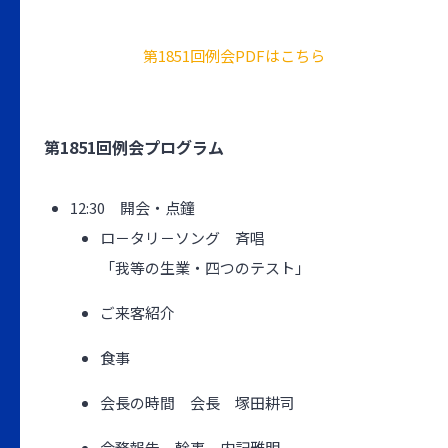
第1851回例会PDFはこちら
第1851回例会プログラム
12:30 開会・点鐘
ロ－タリ－ソング 斉唱
「我等の生業・四つのテスト」
ご来客紹介
食事
会長の時間 会長 塚田耕司
会務報告 幹事 内記雅明