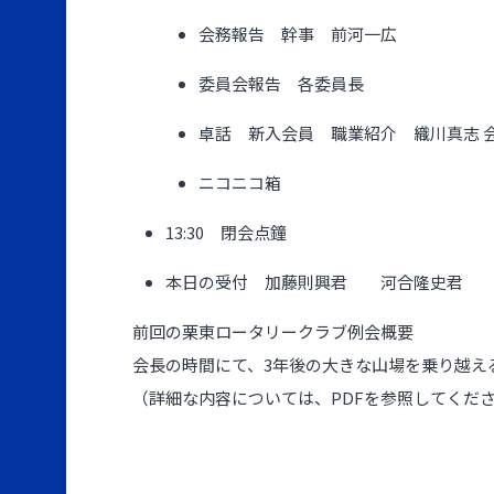
会務報告 幹事 前河一広
委員会報告 各委員長
卓話 新入会員 職業紹介 織川真志 
ニコニコ箱
13:30 閉会点鐘
本日の受付 加藤則興君 河合隆史君
前回の栗東ロータリークラブ例会概要
会長の時間にて、3年後の大きな山場を乗り越え
（詳細な内容については、PDFを参照してくだ