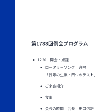
第1788回例会プログラム
12:30 開会・点鐘
ロ－タリ－ソング 斉唱
「我等の生業・四つのテスト」
ご来客紹介
食事
会長の時間 会長 田口信雄