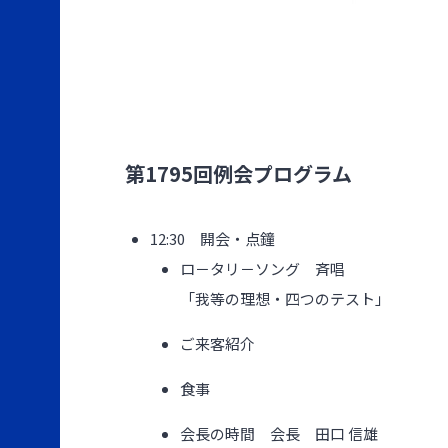
第1795回例会プログラム
12:30 開会・点鐘
ロ－タリ－ソング 斉唱
「我等の理想・四つのテスト」
ご来客紹介
食事
会長の時間 会長 田口 信雄